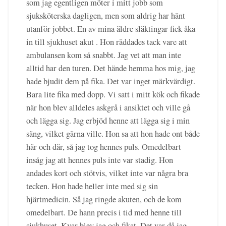
som jag egentligen möter i mitt jobb som
sjuksköterska dagligen, men som aldrig har hänt
utanför jobbet. En av mina äldre släktingar fick åka
in till sjukhuset akut . Hon räddades tack vare att
ambulansen kom så snabbt. Jag vet att man inte
alltid har den turen. Det hände hemma hos mig, jag
hade bjudit dem på fika. Det var inget märkvärdigt.
Bara lite fika med dopp. Vi satt i mitt kök och fikade
när hon blev alldeles askgrå i ansiktet och ville gå
och lägga sig. Jag erbjöd henne att lägga sig i min
säng, vilket gärna ville. Hon sa att hon hade ont både
här och där, så jag tog hennes puls. Omedelbart
insåg jag att hennes puls inte var stadig. Hon
andades kort och stötvis, vilket inte var några bra
tecken. Hon hade heller inte med sig sin
hjärtmedicin. Så jag ringde akuten, och de kom
omedelbart. De hann precis i tid med henne till
sjukhuset. Kvar blev jag och fikat. Det var då jag