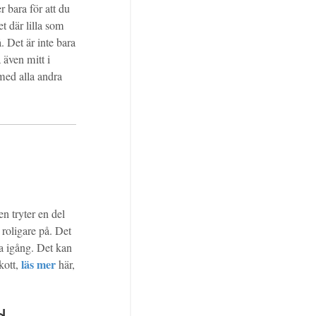
r bara för att du
et där lilla som
. Det är inte bara
 även mitt i
 med alla andra
n tryter en del
t roligare på. Det
a igång. Det kan
läs mer
skott,
här,
d