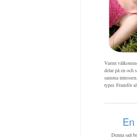
Varmt välkommen 
delar på en och s
samma intressen, 
typer. Framför all
En 
Denna sajt br