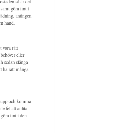
ostaden så är det
samt göra fint i
tädning, antingen
gen hand.
 vara rätt
 behöver eller
ch sedan slänga
tt ha rätt många
cka upp och komma
e fel att anlita
 göra fint i den