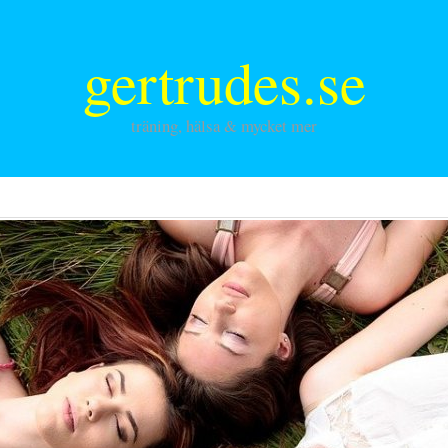
gertrudes.se
träning, hälsa & mycket mer