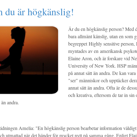
 du är högkänslig!
Är du en högkänslig person? Med d
bara allmänt känslig, utan en som g
begreppet Highly sensitive person,
myntades av en amerikansk psykot
Elaine Aron, och är forskare vid N
University of New York. HSP männ
på annat sätt än andra. De kan vara e
"ser" människor och upptäcker deras
annat sätt än andra. Ofta är de des
och kreativa, eftersom de tar in sin
t än andra.
 tidningen Amelia: "En högkänslig person bearbetar information väldigt 
t och utmattad när det händer för mycket nytt på samma gång. Enligt Ela