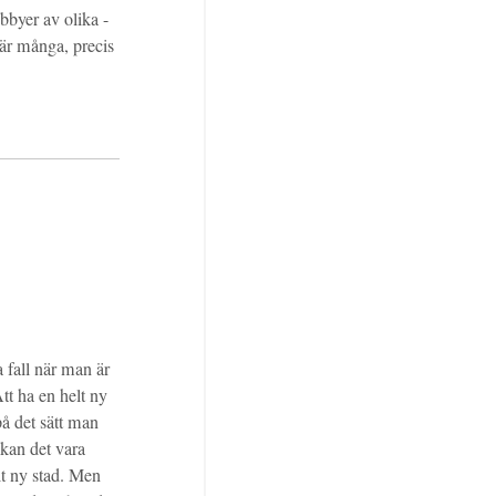
byer av olika -
 är många, precis
la fall när man är
t ha en helt ny
på det sätt man
n kan det vara
lt ny stad. Men