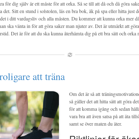
a för dig själv är ett måste för att orka. Så se till att då och då göra sake
 det. Sitt en stund i solstolen, läs en bra bok, åk på spa eller hitta just d
 det i ditt vardagsliv och alla måsten. Du kommer att kunna orka mer då
 ska vänta in för att göra saker man njuter av. Det är utmärkt att göra
rstid. Det är för att du ska kunna återhämta dig på ett bra sätt och orka
roligare att träna
Om det är så att träningsmotivatione
så gäller det att hitta sätt att göra de
för att komma igång och sedan håll
vara bra att även satsa på att äta till
samt se över maten du äter.
Riktlinjer för öka