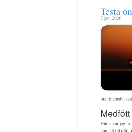
Testa om
7 jan. 2020
mer intensivt sät
Medfött
Här saxar jag ur
kan lätt bli tröt