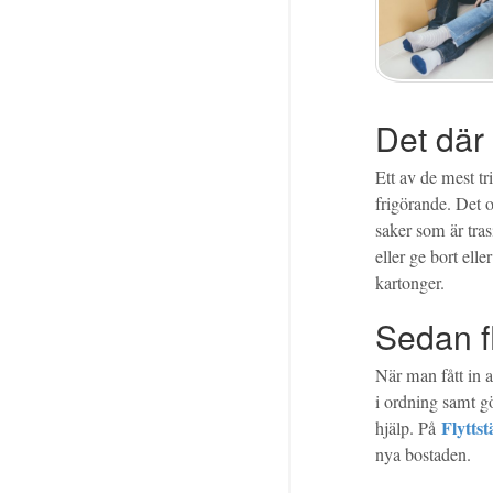
Det där
Ett av de mest tri
frigörande. Det o
saker som är tra
eller ge bort ell
kartonger.
Sedan f
När man fått in 
i ordning samt gör
Flytts
hjälp. På
nya bostaden.