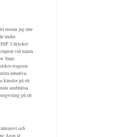
et menar jag inte
år under
 HSP. Uttrycket
erapeut vid namn
ew State
iskor reagerar
xtra intuitiva,
 känslor på ett
sutom ambitiösa
 omgivning på ett
intensivt och
ine Aron är