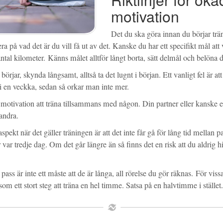
motivation
Det du ska göra innan du börjar träna
ra på vad det är du vill få ut av det. Kanske du har ett specifikt mål att
 antal kilometer. Känns målet alltför långt borta, sätt delmål och belöna 
örjar, skynda långsamt, alltså ta det lugnt i början. Ett vanligt fel är at
 i en veckka, sedan så orkar man inte mer.
motivation att träna tillsammans med någon. Din partner eller kanske en
randra.
spekt när det gäller träningen är att det inte får gå för lång tid mellan p
 var tredje dag. Om det går längre än så finns det en risk att du aldrig
ss är inte ett måste att de är långa, all rörelse du gör räknas. För vissa 
m ett stort steg att träna en hel timme. Satsa på en halvtimme i stället