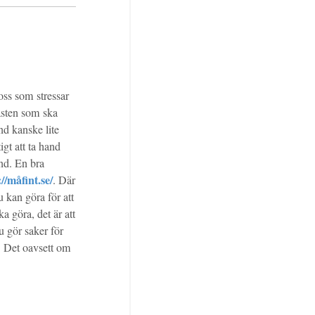
oss som stressar
åsten som ska
nd kanske lite
igt att ta hand
nd. En bra
//måfint.se/
. Där
u kan göra för att
a göra, det är att
u gör saker för
t. Det oavsett om