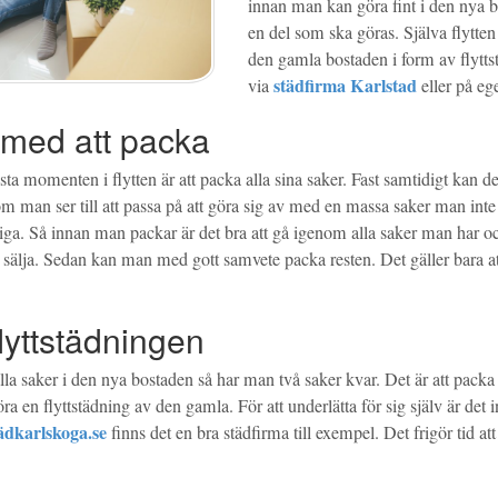
innan man kan göra fint i den nya b
en del som ska göras. Själva flytten 
den gamla bostaden i form av flytts
städfirma Karlstad
via
eller på e
 med att packa
sta momenten i flytten är att packa alla sina saker. Fast samtidigt kan det
m man ser till att passa på att göra sig av med en massa saker man inte
siga. Så innan man packar är det bra att gå igenom alla saker man har o
er sälja. Sedan kan man med gott samvete packa resten. Det gäller bara a
lyttstädningen
alla saker i den nya bostaden så har man två saker kvar. Det är att pa
a en flyttstädning av den gamla. För att underlätta för sig själv är det int
tädkarlskoga.se
finns det en bra städfirma till exempel. Det frigör tid att